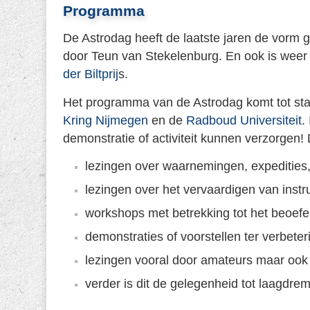
Programma
De Astrodag heeft de laatste jaren de vorm
door Teun van Stekelenburg. En ook is weer d
der Biltprij
s.
Het programma van de Astrodag komt tot st
Kring Nijmegen
en de
Radboud Universiteit
.
demonstratie of activiteit kunnen verzorgen!
lezingen over waarnemingen, expedities,
lezingen over het vervaardigen van inst
workshops met betrekking tot het beoef
demonstraties of voorstellen ter verbete
lezingen vooral door amateurs maar ook 
verder is dit de gelegenheid tot laagdr