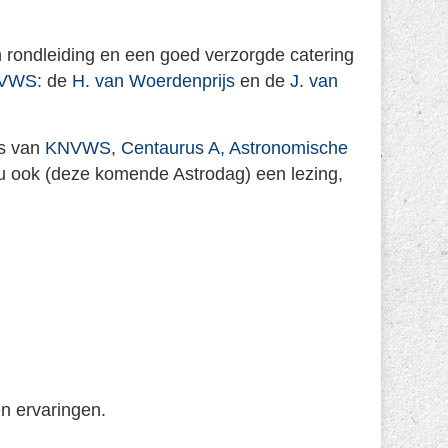
 rondleiding en een goed verzorgde catering
VWS
: de
H. van Woerdenprijs
en de
J. van
rs van
KNVWS
,
Centaurus A,
Astronomische
u ook (deze komende Astrodag) een lezing,
en ervaringen.