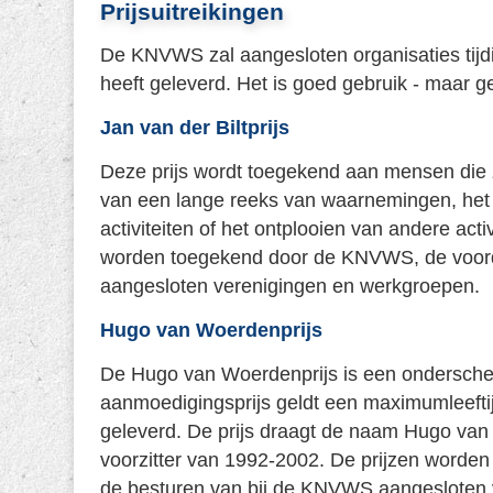
Prijsuitreikingen
De KNVWS zal aangesloten organisaties tijd
heeft geleverd. Het is goed gebruik - maar ge
Jan van der Biltprijs
Deze prijs wordt toegekend aan mensen die z
van een lange reeks van waarnemingen, het 
activiteiten of het ontplooien van andere ac
worden toegekend door de KNVWS, de voordr
aangesloten verenigingen en werkgroepen.
Hugo van Woerdenprijs
De Hugo van Woerdenprijs is een ondersche
aanmoedigingsprijs geldt een maximumleeftijd
geleverd. De prijs draagt de naam Hugo va
voorzitter van 1992-2002. De prijzen worde
de besturen van bij de KNVWS aangesloten 